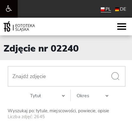
Otwórz
PL
DE
pasek
narzędzi
Zdjęcie nr 02240
Wyszukaj po: tytule, miejscowości, powiecie, opisie
Liczba zdjęć: 2645