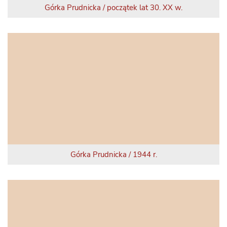
Górka Prudnicka / początek lat 30. XX w.
Górka Prudnicka / 1944 r.