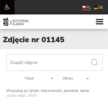
Otwórz
PL
DE
pasek
narzędzi
Zdjęcie nr 01145
Wyszukaj po: tytule, miejscowości, powiecie, opisie
Liczba zdjęć: 2645