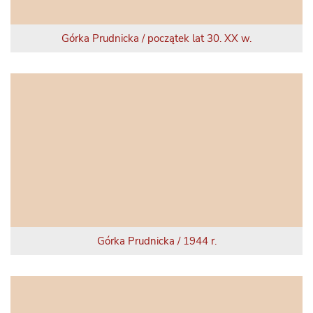
Górka Prudnicka / początek lat 30. XX w.
Górka Prudnicka / 1944 r.