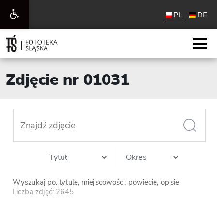
Otwórz
PL
DE
pasek
narzędzi
Zdjęcie nr 01031
Wyszukaj po: tytule, miejscowości, powiecie, opisie
Liczba zdjęć: 2645