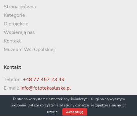
Strona główna
Kategorie
O projekcie
Wspierają nas
Kontakt
Muzeum Wsi Opolskiej
Kontakt
Telefon:
+48 77 457 23 49
E-mail:
info@fototekaslaska.pl
Ta strona korzysta z ciasteczek aby świadczyć usługi na najwyższym
poziomie. Dalsze korzystanie ze strony oznacza, że zgadzasz się na ich
użycie.
Akceptuję