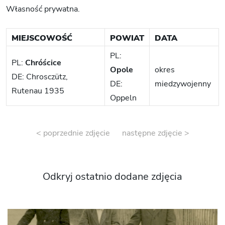
Własność prywatna.
MIEJSCOWOŚĆ
POWIAT
DATA
PL:
PL:
Chróścice
Opole
okres
DE: Chrosczütz,
DE:
miedzywojenny
Rutenau 1935
Oppeln
< poprzednie zdjęcie
następne zdjęcie >
Odkryj ostatnio dodane zdjęcia