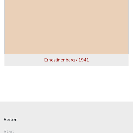
Ernestinenberg / 1941
Seiten
Start