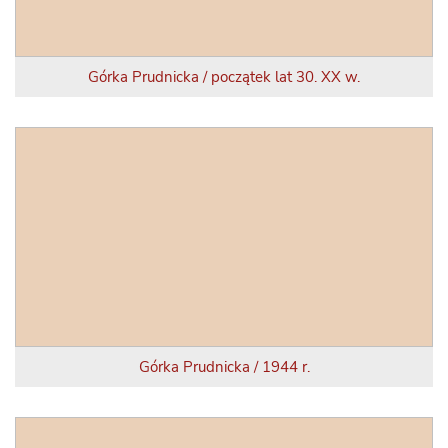
Górka Prudnicka / początek lat 30. XX w.
Górka Prudnicka / 1944 r.