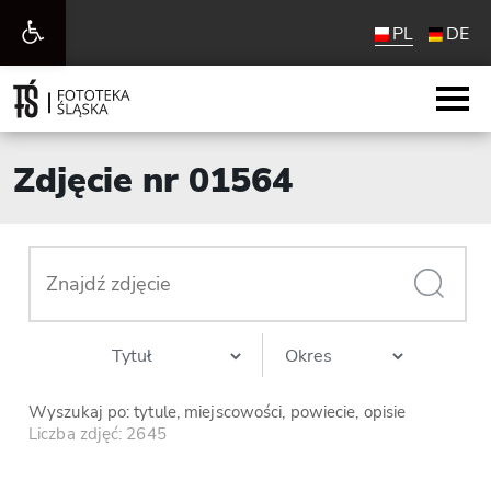
Otwórz
PL
DE
pasek
narzędzi
Zdjęcie nr 01564
Wyszukaj po: tytule, miejscowości, powiecie, opisie
Liczba zdjęć: 2645