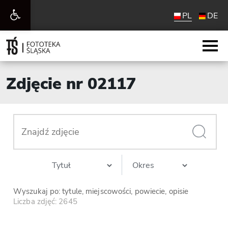
Otwórz
PL
DE
pasek
narzędzi
Zdjęcie nr 02117
Wyszukaj po: tytule, miejscowości, powiecie, opisie
Liczba zdjęć: 2645