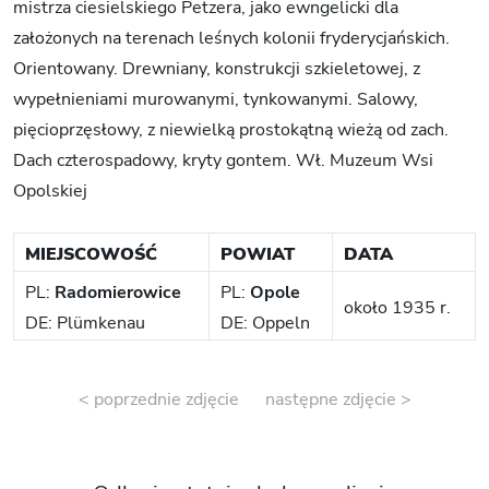
mistrza ciesielskiego Petzera, jako ewngelicki dla
założonych na terenach leśnych kolonii fryderycjańskich.
Orientowany. Drewniany, konstrukcji szkieletowej, z
wypełnieniami murowanymi, tynkowanymi. Salowy,
pięcioprzęsłowy, z niewielką prostokątną wieżą od zach.
Dach czterospadowy, kryty gontem. Wł. Muzeum Wsi
Opolskiej
MIEJSCOWOŚĆ
POWIAT
DATA
PL:
Radomierowice
PL:
Opole
około 1935 r.
DE: Plümkenau
DE: Oppeln
< poprzednie zdjęcie
następne zdjęcie >