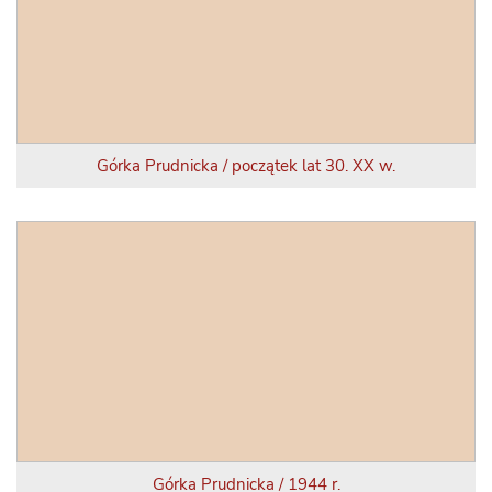
Górka Prudnicka / początek lat 30. XX w.
Górka Prudnicka / 1944 r.