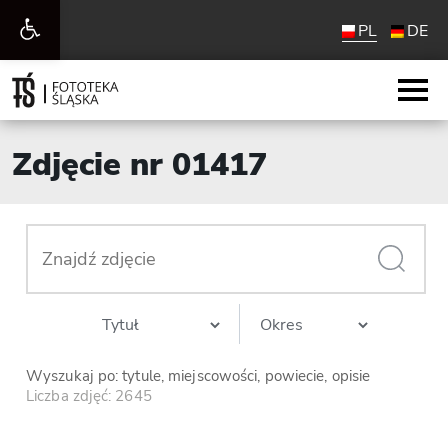
Otwórz
PL
DE
pasek
narzędzi
Zdjęcie nr 01417
Wyszukaj po: tytule, miejscowości, powiecie, opisie
Liczba zdjęć: 2645