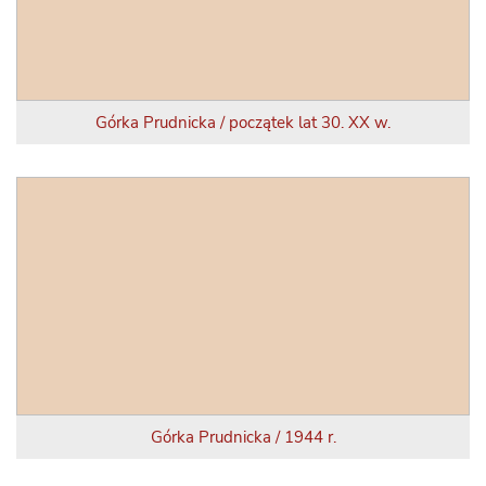
Górka Prudnicka / początek lat 30. XX w.
Górka Prudnicka / 1944 r.