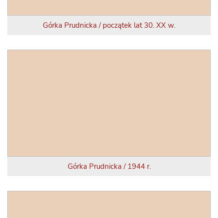
Górka Prudnicka / początek lat 30. XX w.
Górka Prudnicka / 1944 r.