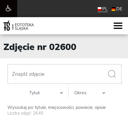
Otwórz
PL
DE
pasek
narzędzi
Zdjęcie nr 02600
Wyszukaj po: tytule, miejscowości, powiecie, opisie
Liczba zdjęć: 2645