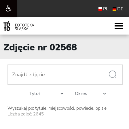
Otwórz
PL
DE
pasek
narzędzi
Zdjęcie nr 02568
Wyszukaj po: tytule, miejscowości, powiecie, opisie
Liczba zdjęć: 2645