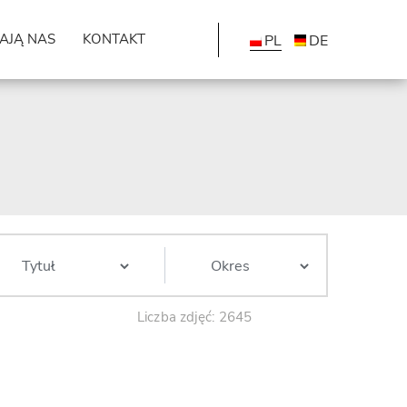
AJĄ NAS
KONTAKT
PL
DE
Liczba zdjęć: 2645