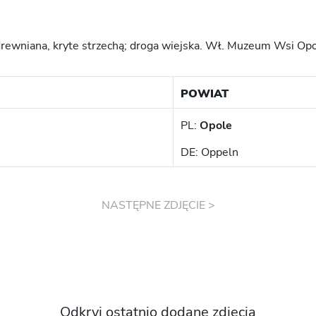
rewniana, kryte strzechą; droga wiejska. Wł. Muzeum Wsi Opo
POWIAT
PL:
Opole
DE: Oppeln
NASTĘPNE ZDJĘCIE >
Odkryj ostatnio dodane zdjęcia