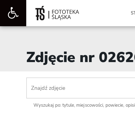
Otwórz
S
pasek
Zdjęcie nr 026
narzędzi
Wyszukaj po: tytule, miejscowości, powiecie, opis