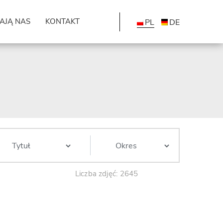
AJĄ NAS
KONTAKT
PL
DE
Liczba zdjęć: 2645