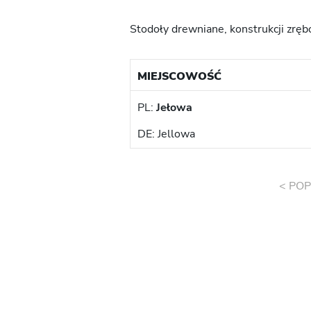
Stodoły drewniane, konstrukcji zrę
MIEJSCOWOŚĆ
PL:
Jełowa
DE: Jellowa
< POP