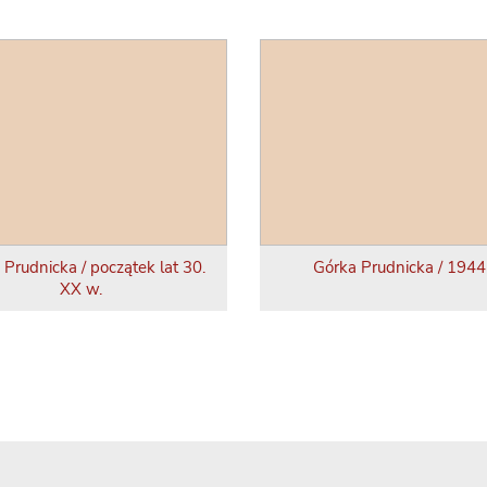
 Prudnicka / początek lat 30.
Górka Prudnicka / 1944 
XX w.