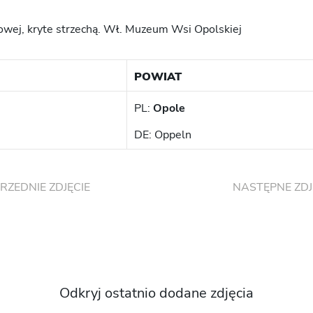
bowej, kryte strzechą. Wł. Muzeum Wsi Opolskiej
POWIAT
PL:
Opole
DE: Oppeln
RZEDNIE ZDJĘCIE
NASTĘPNE ZDJ
Odkryj ostatnio dodane zdjęcia