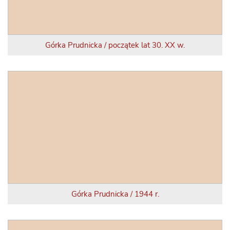
Górka Prudnicka / początek lat 30. XX w.
Górka Prudnicka / 1944 r.