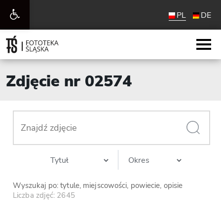
Otwórz
PL
DE
pasek
narzędzi
Zdjęcie nr 02574
Wyszukaj po: tytule, miejscowości, powiecie, opisie
Liczba zdjęć: 2645