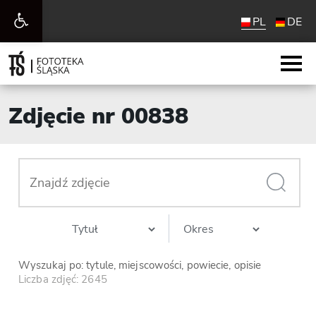
Otwórz
PL
DE
pasek
narzędzi
Zdjęcie nr 00838
Wyszukaj po: tytule, miejscowości, powiecie, opisie
Liczba zdjęć: 2645