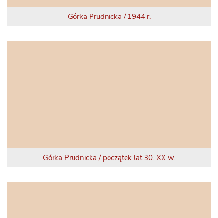
Górka Prudnicka / 1944 r.
Górka Prudnicka / początek lat 30. XX w.