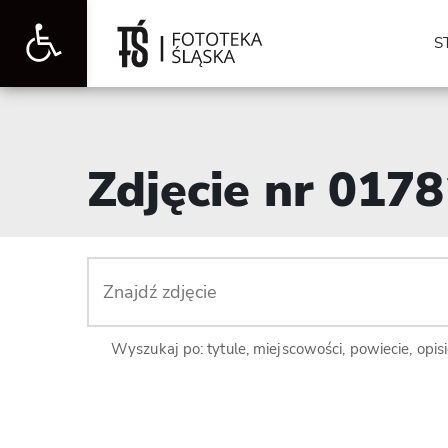
Otwórz
S
pasek
Zdjęcie nr 017
narzędzi
Wyszukaj po: tytule, miejscowości, powiecie, opis