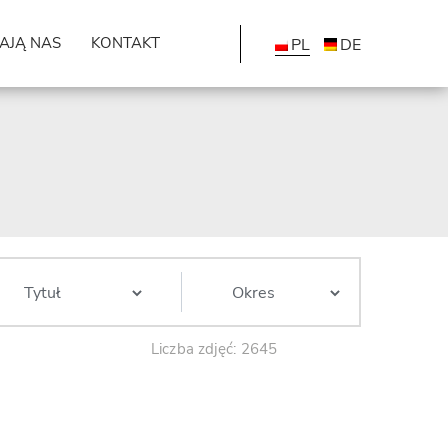
AJĄ NAS
KONTAKT
PL
DE
Liczba zdjęć: 2645