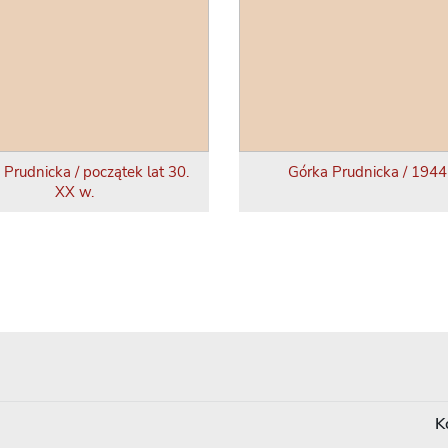
 Prudnicka / początek lat 30.
Górka Prudnicka / 1944 
XX w.
K