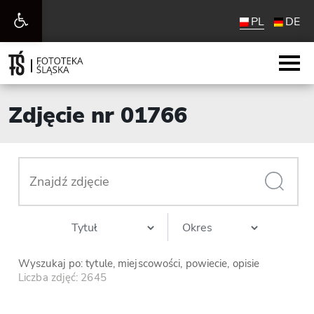
Otwórz
PL
DE
pasek
narzędzi
Zdjęcie nr 01766
Wyszukaj po: tytule, miejscowości, powiecie, opisie
Liczba zdjęć: 2645