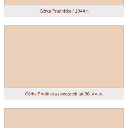
Górka Prudnicka / 1944 r.
Górka Prudnicka / początek lat 30. XX w.