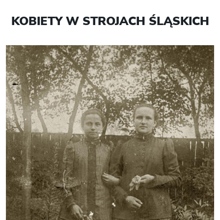
KOBIETY W STROJACH ŚLĄSKICH