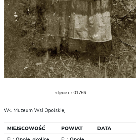
zdjęcie nr 01766
Wł. Muzeum Wsi Opolskiej
MIEJSCOWOŚĆ
POWIAT
DATA
PL:
Opole, okolice
PL:
Opole