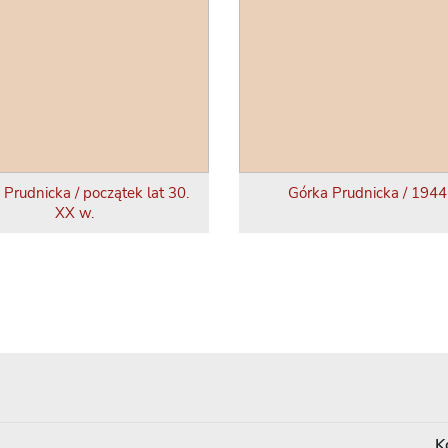
 Prudnicka / początek lat 30.
Górka Prudnicka / 1944 
XX w.
K