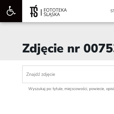
Otwórz
S
pasek
Zdjęcie nr 007
narzędzi
Wyszukaj po: tytule, miejscowości, powiecie, opis