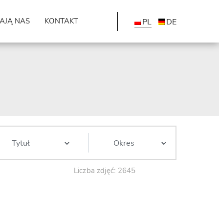
AJĄ NAS
KONTAKT
PL
DE
Liczba zdjęć: 2645