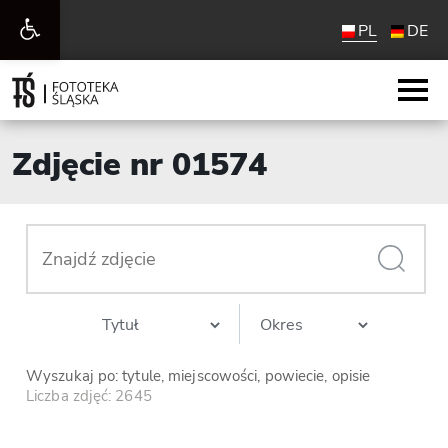
Otwórz
PL
DE
pasek
narzędzi
Zdjęcie nr 01574
Wyszukaj po: tytule, miejscowości, powiecie, opisie
Liczba zdjęć: 2645