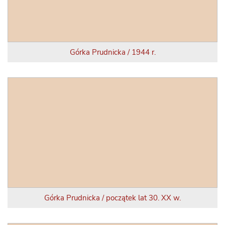
Górka Prudnicka / 1944 r.
Górka Prudnicka / początek lat 30. XX w.