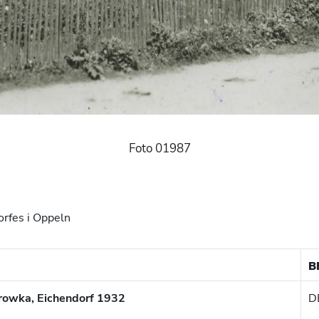
Foto 01987
rfes i Oppeln
B
owka, Eichendorf 1932
D