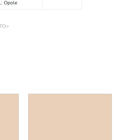
L: Opole
TO>